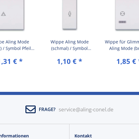
pe Aling Mode
Wippe Aling Mode
Wippe für Glim
t) / Symbol Pfeil
(schmal) / Symbol
Aling Mode (br
Weiß (RAL 9003)
Mensch (Service) Weiß
Symbol Steckdo
1,31 €
*
1,10 €
*
1,85 €
(RAL 9003)
(RAL 9003
service@aling-conel.de
FRAGE?
Informationen
Kontakt