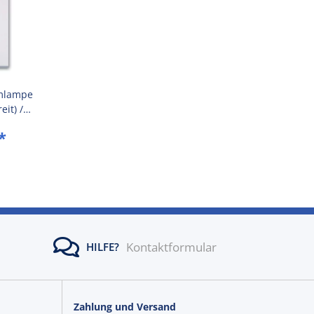
mlampe
eit) /
se Weiß
*
)
Kontaktformular
HILFE?
Zahlung und Versand