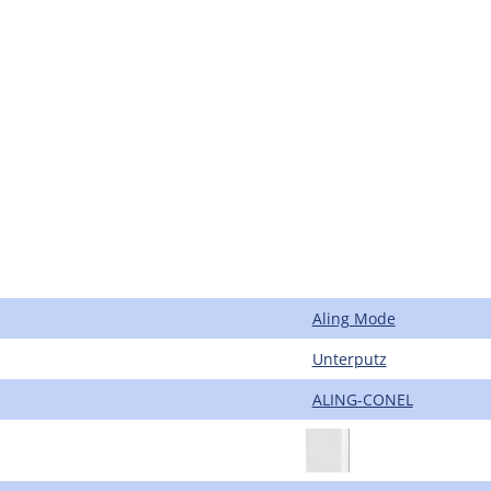
Aling Mode
Unterputz
ALING-CONEL