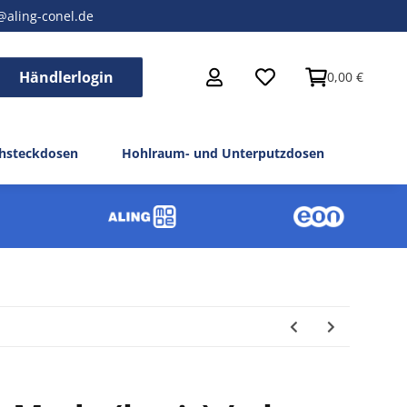
@aling-conel.de
Händlerlogin
0,00 €
hsteckdosen
Hohlraum- und Unterputzdosen