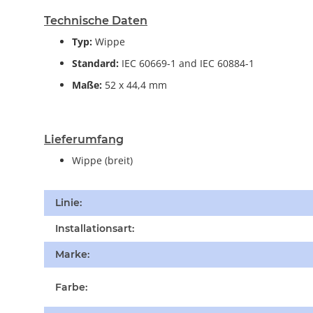
Technische Daten
Typ:
Wippe
Standard:
IEC 60669-1 and IEC 60884-1
Maße:
52 x 44,4 mm
Lieferumfang
Wippe (breit)
Produkteigenschaft
Wert
Linie:
Installationsart:
Marke:
Farbe: