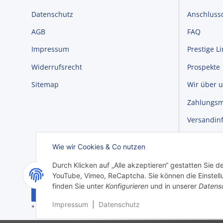
Datenschutz
Anschluss
AGB
FAQ
Impressum
Prestige L
Widerrufsrecht
Prospekte
Sitemap
Wir über 
Zahlungsm
Versandin
Newslette
Wie wir Cookies & Co nutzen
Durch Klicken auf „Alle akzeptieren“ gestatten Sie 
YouTube, Vimeo, ReCaptcha. Sie können die Einstellu
finden Sie unter
Konfigurieren
und in unserer
Datens
Vertrag widerrufen
Impressum
|
Datenschutz
Versand
* Alle Preise inkl. gesetzlicher USt., zzgl.