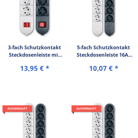
3-fach Schutzkontakt
5-fach Schutzkontakt
Steckdosenleiste mit
Steckdosenleiste 16A/
Ein/Aus Schalter 16A/
250V~ (1,5m
13,95 €
*
10,07 €
*
250V~ (5 m
Verbindungskabel) mit
Verbindungskabel) mit
Kinderschutz
Kinderschutz
AUSVERKAUFT
AUSVERKAUFT