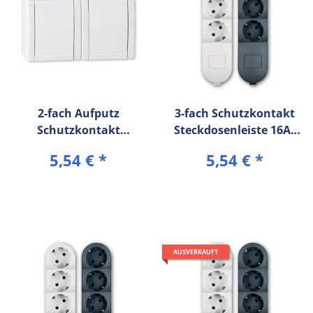
2-fach Aufputz
3-fach Schutzkontakt
Schutzkontakt
Steckdosenleiste 16A/
Steckdose 16A/250V~ /
250V~ (1,5m
5,54 €
*
5,54 €
*
IP44 Weiß (RAL 9003)
Verbindungskabel)
AUSVERKAUFT