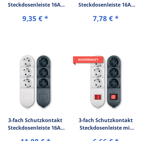
Steckdosenleiste 16A/
Steckdosenleiste 16A/
250V~ (3 m
250V~ (5 m
9,35 €
*
7,78 €
*
Verbindungskabel) mit
Verbindungskabel)
Kinderschutz
AUSVERKAUFT
3-fach Schutzkontakt
3-fach Schutzkontakt
Steckdosenleiste 16A/
Steckdosenleiste mit
250V~ (5 m
Ein/Aus Schalter 16A/