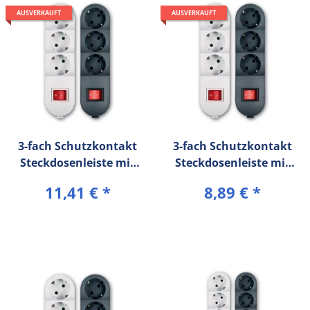
AUSVERKAUFT
AUSVERKAUFT
3-fach Schutzkontakt
3-fach Schutzkontakt
Steckdosenleiste mit
Steckdosenleiste mit
Ein/Aus Schalter 16A/
Ein/Aus Schalter 16A/
11,41 €
*
8,89 €
*
250V~ (3 m
250V~ (5 m
Verbindungskabel) mit
Verbindungskabel)
Kinderschutz