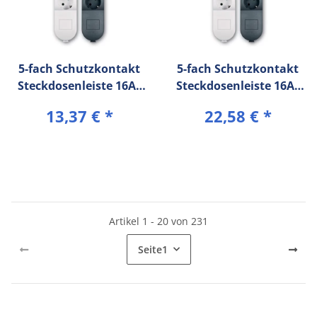
5-fach Schutzkontakt
5-fach Schutzkontakt
Steckdosenleiste 16A/
Steckdosenleiste 16A/
250V~ (10 m
250V~ (10 m
13,37 €
*
22,58 €
*
Verbindungskabel)
Verbindungskabel) mit
Kinderschutz
Artikel 1 - 20 von 231
Seite
1