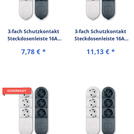
3-fach Schutzkontakt
3-fach Schutzkontakt
Steckdosenleiste 16A/
Steckdosenleiste 16A/
250V~ (1,5m
250V~ (10 m
7,78 €
*
11,13 €
*
Verbindungskabel) mit
Verbindungskabel)
Kinderschutz
AUSVERKAUFT