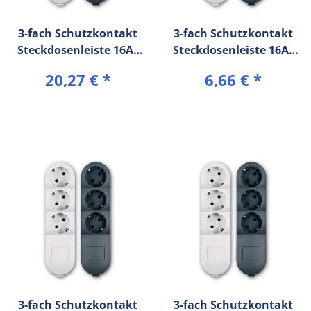
3-fach Schutzkontakt
3-fach Schutzkontakt
Steckdosenleiste 16A/
Steckdosenleiste 16A/
250V~ (10 m
250V~ (3 m
20,27 €
*
6,66 €
*
Verbindungskabel) mit
Verbindungskabel)
Kinderschutz
3-fach Schutzkontakt
3-fach Schutzkontakt