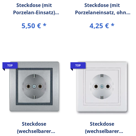
Steckdose (mit
Steckdose (mit
Porzelan-Einsatz)
Porzelaneinsatz, ohne
Schwarz (Soft Touch)
Rahmen) Weiß
5,50 €
*
4,25 €
*
PRESTIGE Line
PRESTIGE Line
TOP
TOP
Steckdose
Steckdose
(wechselbarer
(wechselbarer