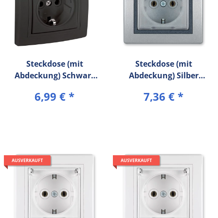
Steckdose (mit
Steckdose (mit
Abdeckung) Schwarz
Abdeckung) Silber
(Soft Touch) PRESTIGE
PRESTIGE Line
6,99 €
*
7,36 €
*
Line
AUSVERKAUFT
AUSVERKAUFT