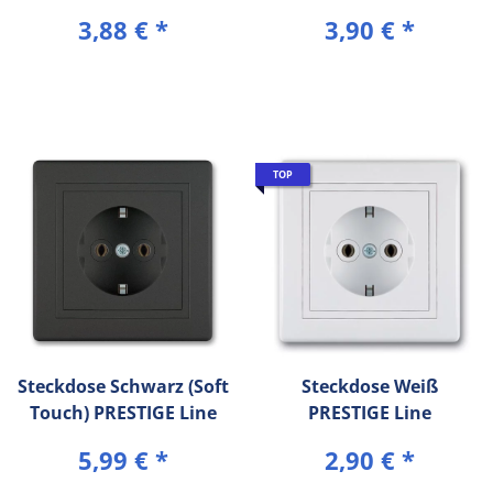
Zwischenrahmen)
Zwischenrahmen) Weiß
3,88 €
*
3,90 €
*
Silber PRESTIGE Line
PRESTIGE Line
TOP
Steckdose Schwarz (Soft
Steckdose Weiß
Touch) PRESTIGE Line
PRESTIGE Line
5,99 €
*
2,90 €
*