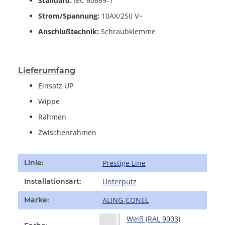
Standard:
IEC 60669-1
Strom/Spannung:
10AX/250 V~
Anschlußtechnik:
Schraubklemme
Lieferumfang
Einsatz UP
Wippe
Rahmen
Zwischenrahmen
Produkteigenschaft
Wert
Prestige Line
Linie:
Unterputz
Installationsart:
ALING-CONEL
Marke:
Weiß (RAL 9003)