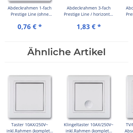
Abdeckrahmen 1-fach
Abdeckrahmen 3-fach
Abd
Prestige Line (ohne
Prestige Line / horizontal
Pre
Zwischenrahmen) Weiß
(ohne Zwischenrahmen)
(ohn
0,76 €
*
1,83 €
*
(RAL 9003)
Weiß (RAL 9003)
Ähnliche Artikel
Taster 10AX/250V~
Klingeltaster 10AX/250V~
TV/
inkl.Rahmen (komplett)
inkl.Rahmen (komplett)
Abs