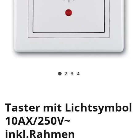
1
2
3
4
Taster mit Lichtsymbol
10AX/250V~
inkl.Rahmen