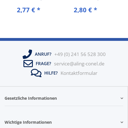
Weiß (RAL 9003)
Weiß (RAL 9003)
Ausg
2,77 €
*
2,80 €
*
(k
+49 (0) 241 56 528 300
ANRUF?
service@aling-conel.de
FRAGE?
Kontaktformular
HILFE?
Gesetzliche Informationen
Wichtige Informationen