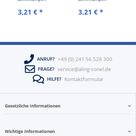
10AX/250V~ inkl.Rahmen
10AX/250V~ inkl.Rahmen
10
3,21 €
*
3,21 €
*
(komplett) Weiß (RAL
(komplett) Beige (RAL
ohne
9003)
1013)
+49 (0) 241 56 528 300
ANRUF?
service@aling-conel.de
FRAGE?
Kontaktformular
HILFE?
Gesetzliche Informationen
Wichtige Informationen