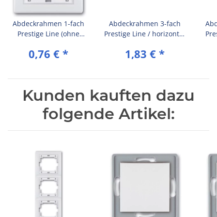
Abdeckrahmen 1-fach
Abdeckrahmen 3-fach
Abd
Prestige Line (ohne
Prestige Line / horizontal
Pre
Zwischenrahmen) Weiß
(ohne Zwischenrahmen)
(ohn
0,76 €
*
1,83 €
*
(RAL 9003)
Weiß (RAL 9003)
Kunden kauften dazu
folgende Artikel: