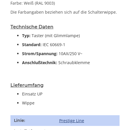
Farbe: Weiß (RAL 9003)
Die Farbangaben beziehen sich auf die Schalterwippe.
Technische Daten
Typ:
Taster (mit Glimmlampe)
Standard:
IEC 60669-1
Strom/Spannung:
10AX/250 V~
Anschlußtechnik:
Schraubklemme
Lieferumfang
Einsatz UP
Wippe
Produkteigenschaft
Wert
Prestige Line
Linie: