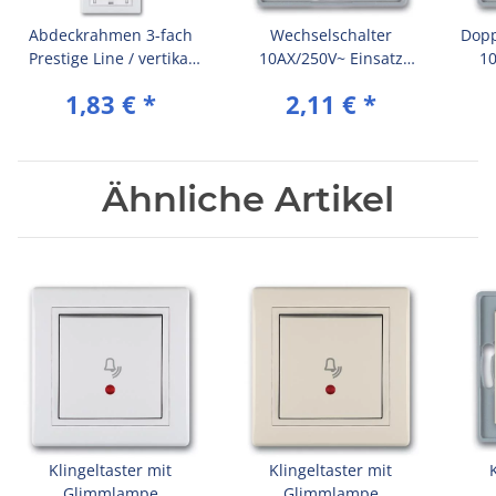
Abdeckrahmen 3-fach
Wechselschalter
Dopp
Prestige Line / vertikal
10AX/250V~ Einsatz
10
(ohne Zwischenrahmen)
ohne Rahmen mit Wippe
o
1,83 €
*
2,11 €
*
Weiß (RAL 9003)
Weiß (RAL 9003)
Wipp
Ähnliche Artikel
Klingeltaster mit
Klingeltaster mit
Glimmlampe
Glimmlampe