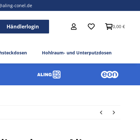
@aling-conel.de
Händlerlogin
0,00 €
hsteckdosen
Hohlraum- und Unterputzdosen