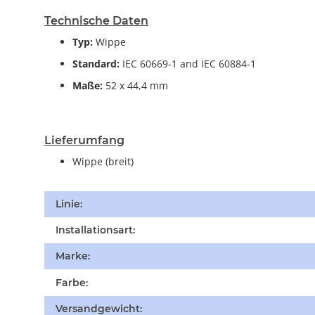
Technische Daten
Typ:
Wippe
Standard:
IEC 60669-1 and IEC 60884-1
Maße:
52 x 44,4 mm
Lieferumfang
Wippe (breit)
Produkteigenschaft
Wert
Linie:
Installationsart:
Marke:
Farbe:
Versandgewicht: