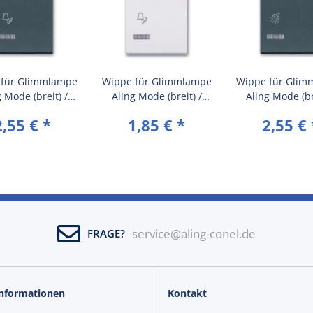
 für Glimmlampe
Wippe für Glimmlampe
Wippe für Glim
 Mode (breit) /
Aling Mode (breit) /
Aling Mode (br
bol Türklingel
Symbol Türklingel Weiß
Symbol Dus
2,55 €
*
1,85 €
*
2,55 €
azit (RAL 7016)
(RAL 9003)
Anthrazit (RAL
service@aling-conel.de
FRAGE?
Informationen
Kontakt