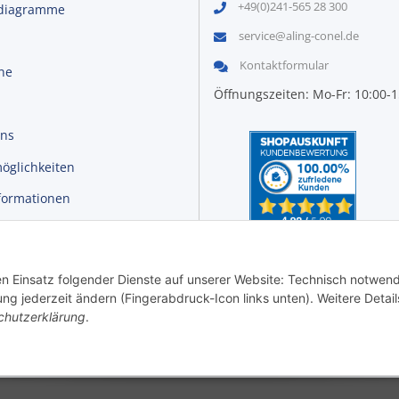
+49(0)241-565 28 300
diagramme
service@aling-conel.de
Kontaktformular
ine
Öffnungszeiten: Mo-Fr: 10:00-
uns
öglichkeiten
formationen
r
den Einsatz folgender Dienste auf unserer Website: Technisch notwend
ng jederzeit ändern (Fingerabdruck-Icon links unten). Weitere Detail
chutzerklärung
.