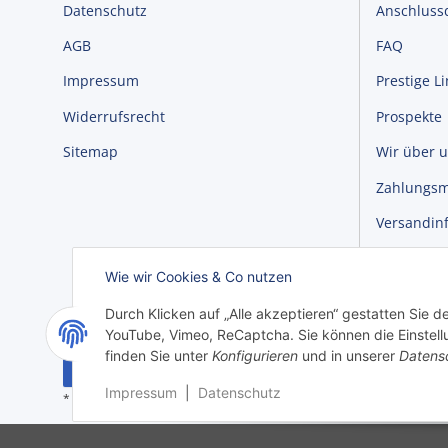
Datenschutz
Anschluss
AGB
FAQ
Impressum
Prestige L
Widerrufsrecht
Prospekte
Sitemap
Wir über 
Zahlungsm
Versandin
Newslette
Wie wir Cookies & Co nutzen
Durch Klicken auf „Alle akzeptieren“ gestatten Sie 
YouTube, Vimeo, ReCaptcha. Sie können die Einstellu
finden Sie unter
Konfigurieren
und in unserer
Datens
Vertrag widerrufen
Impressum
|
Datenschutz
Versand
* Alle Preise inkl. gesetzlicher USt., zzgl.