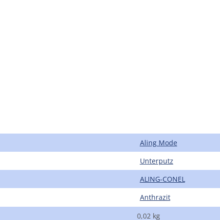
Aling Mode
Unterputz
ALING-CONEL
Anthrazit
0,02 kg