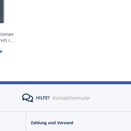
mlampe
eit) /
che
*
 7016)
Kontaktformular
HILFE?
Zahlung und Versand