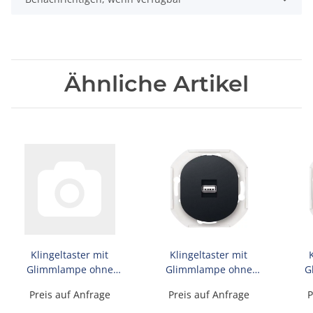
Ähnliche Artikel
Klingeltaster mit
Klingeltaster mit
Glimmlampe ohne
Glimmlampe ohne
G
Rahmen EON 10AX
Rahmen EON 10AX
R
Preis auf Anfrage
Preis auf Anfrage
P
250V~, schwarz
250V~, schwarz