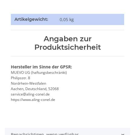
Produkteigenschaft
Wert
Artikelgewicht:
0,05
kg
Angaben zur
Produktsicherheit
Hersteller im Sinne der GPSR:
MUEVO UG (haftungsbeschränkt)
Philipsstr. 8
Nordrhein-Westfalen
Aachen, Deutschland, 52068
service@aling-conel.de
https://www.aling-conel.de
Benachrichtigen, wenn verfügbar