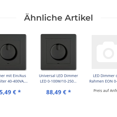
Ähnliche Artikel
er mit Ein/Aus
Universal LED Dimmer
LED Dimmer 
lter 40-400VA,
LED 0-100W/10-250W
Rahmen EON 0
230V~/50Hz
230V~/50Hz
schwarz
5,49 €
*
88,49 €
*
Preis auf Anf
ahmen (komplett)
inkl.Rahmen (komplett)
rz (Soft Touch)
Schwarz (Soft Touch)