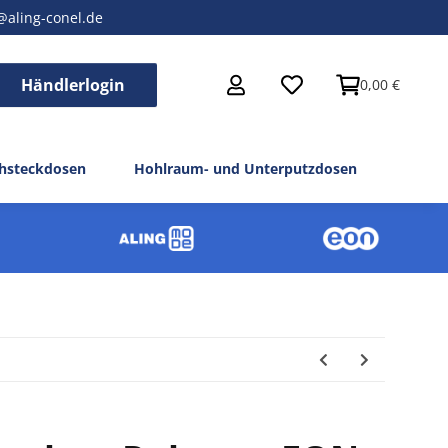
@aling-conel.de
Händlerlogin
0,00 €
hsteckdosen
Hohlraum- und Unterputzdosen