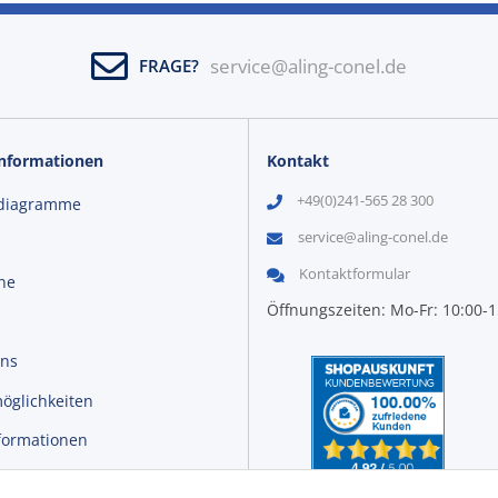
service@aling-conel.de
FRAGE?
Informationen
Kontakt
+49(0)241-565 28 300
diagramme
service@aling-conel.de
Kontaktformular
ine
Öffnungszeiten: Mo-Fr: 10:00-
uns
öglichkeiten
formationen
r