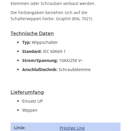
Klemmen oder Schrauben verbaut werden.
Die Farbangaben beziehen sich auf die
Schalterwippen.Farbe: Graphit (RAL 7021)
Technische Daten
Typ:
Wippschalter
Standard:
IEC 60669-1
Strom/Spannung:
10AX/250 V~
Anschlußtechnik:
Schraubklemme
Lieferumfang
Einsatz UP
Wippen
Produkteigenschaft
Wert
Prestige Line
Linie: