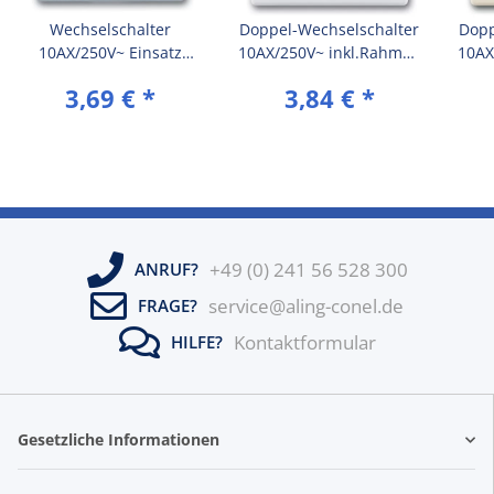
Wechselschalter
Doppel-Wechselschalter
Dopp
10AX/250V~ Einsatz
10AX/250V~ inkl.Rahmen
10AX
ohne Rahmen mit Wippe
(komplett) Weiß (RAL
(ko
3,69 €
*
3,84 €
*
Graphit (RAL 7021)
9003)
+49 (0) 241 56 528 300
ANRUF?
service@aling-conel.de
FRAGE?
Kontaktformular
HILFE?
Gesetzliche Informationen