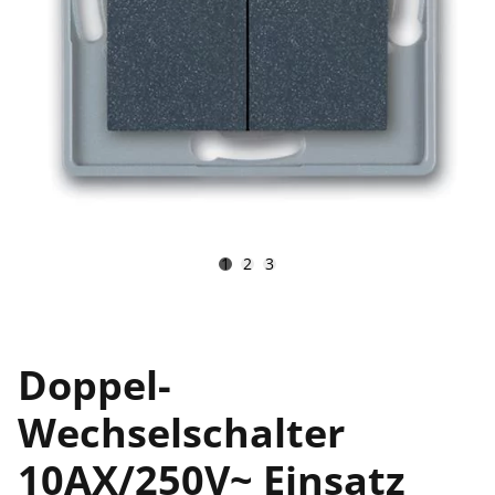
1
2
3
Doppel-
Wechselschalter
10AX/250V~ Einsatz