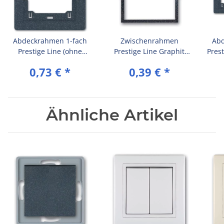
Abdeckrahmen 1-fach
Zwischenrahmen
Abd
Prestige Line (ohne
Prestige Line Graphit
Prest
Zwischenrahmen)
(RAL 7021)
(ohn
0,73 €
*
0,39 €
*
Graphit (RAL 7021)
G
Ähnliche Artikel