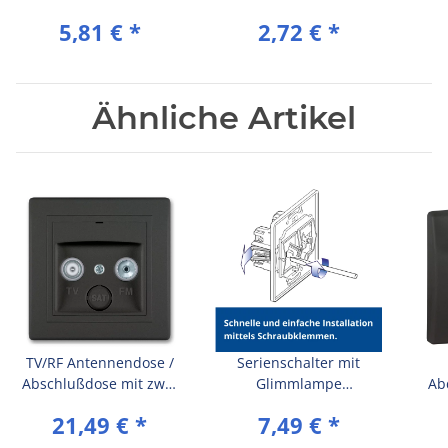
Wippe (breit) Anthrazit
7021)
5,81 €
*
2,72 €
*
(RAL 7016)
Ähnliche Artikel
TV/RF Antennendose /
Serienschalter mit
Abschlußdose mit zwei
Glimmlampe
Ab
Ausgängen inkl.Rahmen
10AX/250V~ inkl.Rahmen
(So
21,49 €
*
7,49 €
*
(komplett) Schwarz (Soft
(komplett) Schwarz (Soft
Touch)
Touch)