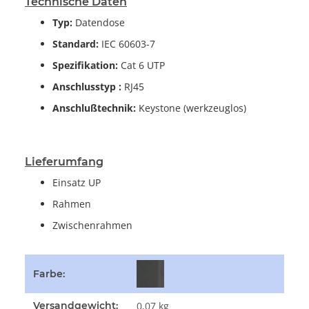
Technische Daten
Typ:
Datendose
Standard:
IEC 60603-7
Spezifikation:
Cat 6 UTP
Anschlusstyp :
RJ45
Anschlußtechnik:
Keystone (werkzeuglos)
Lieferumfang
Einsatz UP
Rahmen
Zwischenrahmen
Produkteigenschaft
Wert
Farbe:
Versandgewicht:
0,07 kg