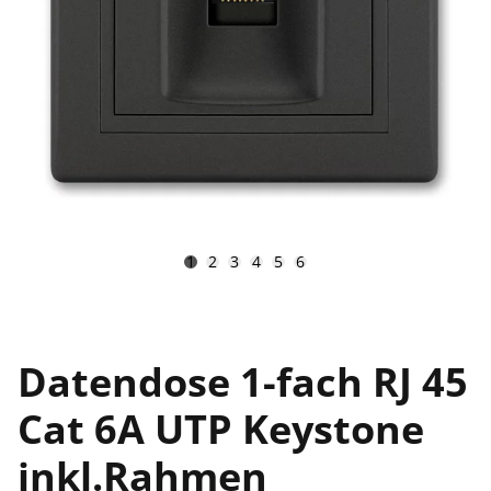
1
2
3
4
5
6
Datendose 1-fach RJ 45
Cat 6A UTP Keystone
inkl.Rahmen