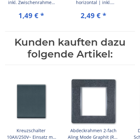
inkl. Zwischenrahmen
horizontal | inkl.
(komplett) | Schwarz
Zwischenrahmen
Z
1,49 €
*
2,49 €
*
(Soft Touch)
(komplett) | Schwarz
(k
(Soft Touch)
Kunden kauften dazu
folgende Artikel:
Kreuzschalter
Abdeckrahmen 2-fach
10AX/250V~ Einsatz mit
Aling Mode Graphit (RAL
Sc