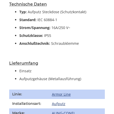
Technische Daten
Typ:
Aufputz Steckdose (Schutzkontakt)
Standard:
IEC 60884-1
Strom/Spannung:
16A/250 V~
Schutzklasse:
IP55
Anschlußtechnik:
Schraubklemme
Lieferumfang
Einsatz
Aufputzgehäuse (Metallausführung)
Produkteigenschaft
Wert
Armor Line
Linie:
Aufputz
Installationsart:
ALING-CONEL
Marke: