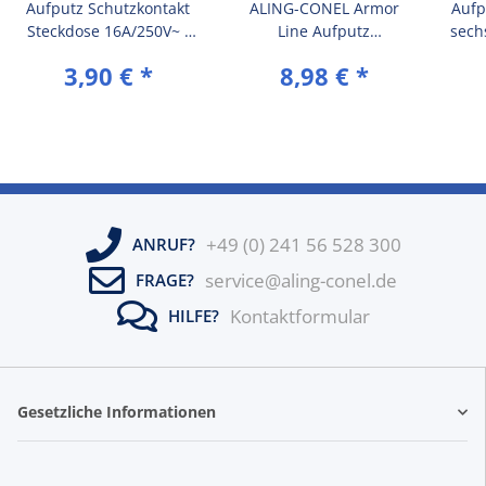
Aufputz Schutzkontakt
ALING-CONEL Armor
Aufp
Steckdose 16A/250V~ /
Line Aufputz
sech
IP44 Grau mit anthrazit
Serienschalter
3,90 €
*
8,98 €
*
Klappe
10AX/250V~ / IP 55
(Met
(Metallausführung) Grau
mit Wippe in Anthrazit
+49 (0) 241 56 528 300
ANRUF?
service@aling-conel.de
FRAGE?
Kontaktformular
HILFE?
Gesetzliche Informationen