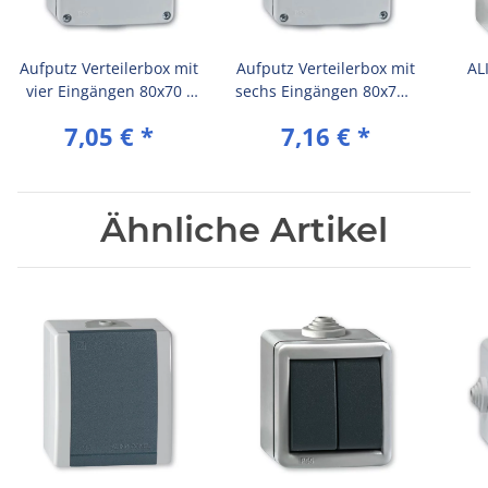
Aufputz Verteilerbox mit
Aufputz Verteilerbox mit
AL
vier Eingängen 80x70 /
sechs Eingängen 80x70 /
IP55 500V
IP55 500V
7,05 €
*
7,16 €
*
(Metallausführung) Grau
(Metallausführung) Grau
1
(Met
mit
Ähnliche Artikel