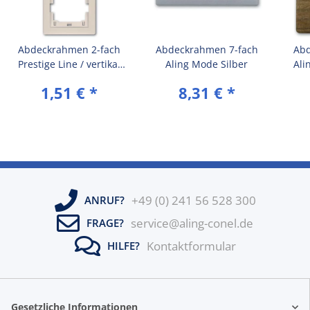
Abdeckrahmen 2-fach
Abdeckrahmen 7-fach
Abd
Prestige Line / vertikal
Aling Mode Silber
Ali
(ohne Zwischenrahmen)
1,51 €
*
8,31 €
*
Beige (RAL 1013)
+49 (0) 241 56 528 300
ANRUF?
service@aling-conel.de
FRAGE?
Kontaktformular
HILFE?
Gesetzliche Informationen