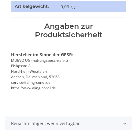
Produkteigenschaft
Wert
Artikelgewicht:
0,06
kg
Angaben zur
Produktsicherheit
Hersteller im Sinne der GPSR:
MUEVO UG (haftungsbeschränkt)
Philipsstr. 8
Nordrhein-Westfalen
Aachen, Deutschland, 52068
service@aling-conel.de
https://www.aling-conel.de
Benachrichtigen, wenn verfügbar