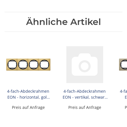
Ähnliche Artikel
4-fach-Abdeckrahmen
4-fach-Abdeckrahmen
4-f
EON - horizontal, gold
EON - vertikal, schwarz
E
mit schwarzen
mit weißen
geb
Preis auf Anfrage
Preis auf Anfrage
P
Innenrahmen
Innenrahmen