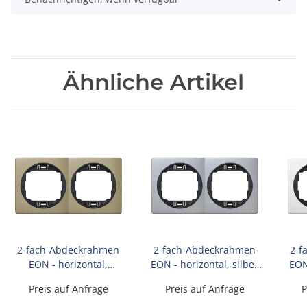
Ähnliche Artikel
2-fach-Abdeckrahmen
2-fach-Abdeckrahmen
2-f
EON - horizontal,
EON - horizontal, silber
EON
gebürstetes Nickel mit
mit schwarzen
Preis auf Anfrage
Preis auf Anfrage
P
schwarzen
Innenrahmen