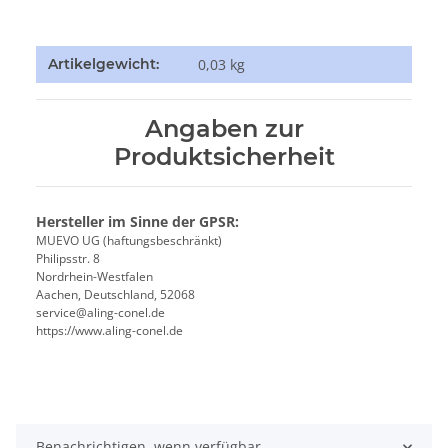
Produkteigenschaft
Wert
Artikelgewicht:
0,03
kg
Angaben zur
Produktsicherheit
Hersteller im Sinne der GPSR:
MUEVO UG (haftungsbeschränkt)
Philipsstr. 8
Nordrhein-Westfalen
Aachen, Deutschland, 52068
service@aling-conel.de
https://www.aling-conel.de
Benachrichtigen, wenn verfügbar