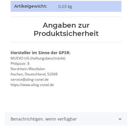
Produkteigenschaft
Wert
Artikelgewicht:
0,03
kg
Angaben zur
Produktsicherheit
Hersteller im Sinne der GPSR:
MUEVO UG (haftungsbeschränkt)
Philipsstr. 8
Nordrhein-Westfalen
Aachen, Deutschland, 52068
service@aling-conel.de
https://www.aling-conel.de
Benachrichtigen, wenn verfügbar